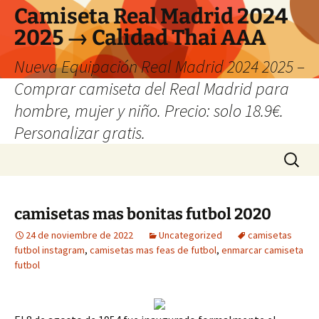
Camiseta Real Madrid 2024
2025 → Calidad Thai AAA
Nueva Equipación Real Madrid 2024 2025 –
Comprar camiseta del Real Madrid para
hombre, mujer y niño. Precio: solo 18.9€.
Personalizar gratis.
Saltar
Buscar:
al
contenido
camisetas mas bonitas futbol 2020
24 de noviembre de 2022
Uncategorized
camisetas
futbol instagram
,
camisetas mas feas de futbol
,
enmarcar camiseta
futbol