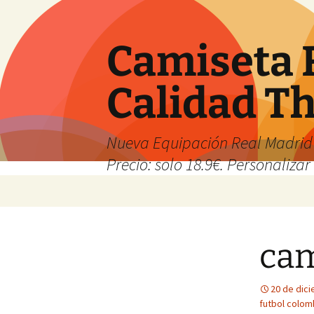
Camiseta 
Calidad T
Nueva Equipación Real Madrid 
Precio: solo 18.9€. Personalizar 
Saltar
al
contenido
cam
20 de dic
futbol colom