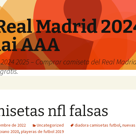
Real Madrid 202
hai AAA
2024 2025 – Comprar camiseta del Real Madrid
gratis.
isetas nfl falsas
iembre de 2022
Uncategorized
diadora camisetas futbol
,
nuevas
biano 2020
,
playeras de futbol 2019