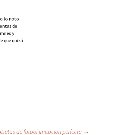
o lo noto
ventas de
 miles y
de que quizá
isetas de futbol imitacion perfecta
→