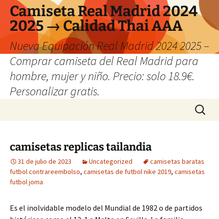
Camiseta Real Madrid 2024
2025 → Calidad Thai AAA
Nueva Equipación Real Madrid 2024 2025 –
Comprar camiseta del Real Madrid para
hombre, mujer y niño. Precio: solo 18.9€.
Personalizar gratis.
Saltar
Buscar:
al
contenido
camisetas replicas tailandia
31 de julio de 2023
Uncategorized
camisetas baratas
futbol contrareembolso
,
camisetas de futbol nike 2019
,
camisetas
futbol joma
Es el inolvidable modelo del Mundial de 1982 o de partidos