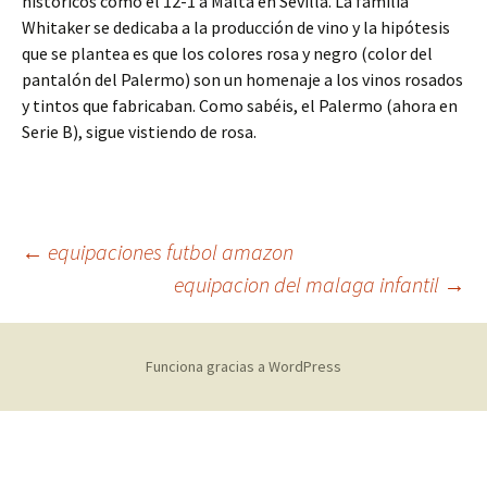
históricos como el 12-1 a Malta en Sevilla. La familia
Whitaker se dedicaba a la producción de vino y la hipótesis
que se plantea es que los colores rosa y negro (color del
pantalón del Palermo) son un homenaje a los vinos rosados
y tintos que fabricaban. Como sabéis, el Palermo (ahora en
Serie B), sigue vistiendo de rosa.
Navegación
←
equipaciones futbol amazon
equipacion del malaga infantil
→
de
Funciona gracias a WordPress
entradas