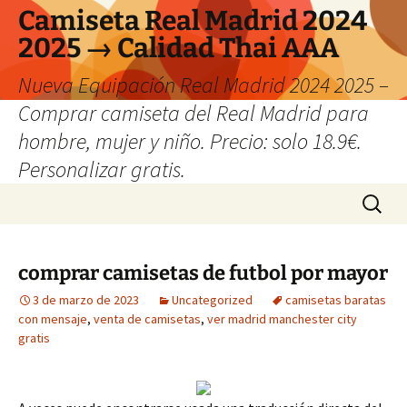
Camiseta Real Madrid 2024
2025 → Calidad Thai AAA
Nueva Equipación Real Madrid 2024 2025 –
Comprar camiseta del Real Madrid para
hombre, mujer y niño. Precio: solo 18.9€.
Personalizar gratis.
Saltar
Buscar:
al
contenido
comprar camisetas de futbol por mayor
3 de marzo de 2023
Uncategorized
camisetas baratas
con mensaje
,
venta de camisetas
,
ver madrid manchester city
gratis