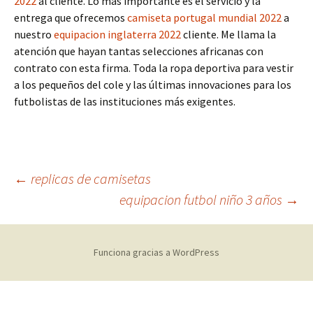
2022
al cliente. Lo más importante es el servicio y la
entrega que ofrecemos
camiseta portugal mundial 2022
a
nuestro
equipacion inglaterra 2022
cliente. Me llama la
atención que hayan tantas selecciones africanas con
contrato con esta firma. Toda la ropa deportiva para vestir
a los pequeños del cole y las últimas innovaciones para los
futbolistas de las instituciones más exigentes.
Navegación
←
replicas de camisetas
equipacion futbol niño 3 años
→
de
Funciona gracias a WordPress
entradas