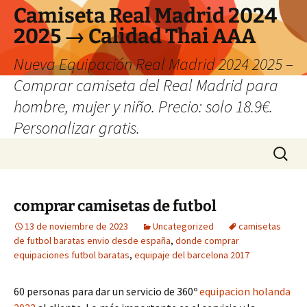
Camiseta Real Madrid 2024
2025 → Calidad Thai AAA
Nueva Equipación Real Madrid 2024 2025 –
Comprar camiseta del Real Madrid para
hombre, mujer y niño. Precio: solo 18.9€.
Personalizar gratis.
Saltar
Buscar:
al
contenido
comprar camisetas de futbol
13 de noviembre de 2023
Uncategorized
camisetas
de futbol baratas envio desde españa
,
donde comprar
equipaciones futbol baratas
,
equipaje del barcelona 2017
60 personas para dar un servicio de 360º
equipacion holanda