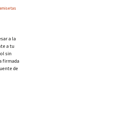
amisetas
sar a la
te a tu
ol sin
a firmada
fuente de