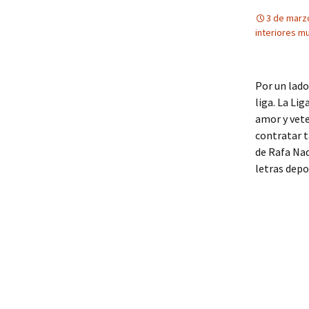
3 de marz
interiores mu
Por un lado
liga. La Li
amor y vete
contratar t
de Rafa Nad
letras depo