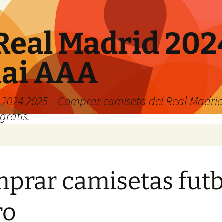
Real Madrid 202
hai AAA
2024 2025 – Comprar camiseta del Real Madrid
gratis.
prar camisetas futb
ro