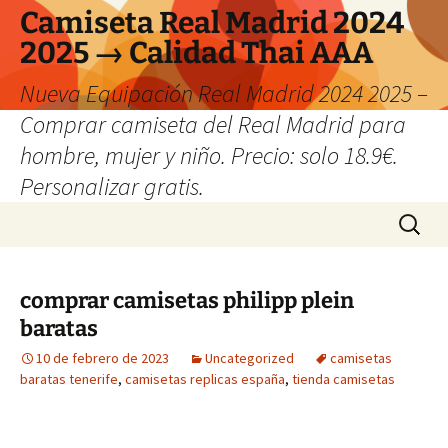
Camiseta Real Madrid 2024
2025 → Calidad Thai AAA
Nueva Equipación Real Madrid 2024 2025 –
Comprar camiseta del Real Madrid para
hombre, mujer y niño. Precio: solo 18.9€.
Personalizar gratis.
Saltar
Buscar:
al
contenido
comprar camisetas philipp plein
baratas
10 de febrero de 2023
Uncategorized
camisetas
baratas tenerife
,
camisetas replicas españa
,
tienda camisetas