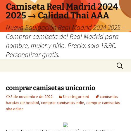
Camiseta Real Madrid 2024
2025 → Calidad Thai AAA
Nueva Equipación Real Madrid 2024 2025 –
Comprar camiseta del Real Madrid para
hombre, mujer y niño. Precio: solo 18.9€.
Personalizar gratis.
Saltar
Buscar:
al
contenido
comprar camisetas unicornio
3 de noviembre de 2022
Uncategorized
camisetas
baratas de beisbol
,
comprar camisetas indie
,
comprar camisetas
nba online