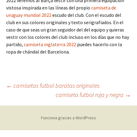
2022 veremos al Barça vestir con una primera equipación
vistosa inspirada en las líneas del propio
camiseta de
uruguay mundial 2022
escudo del club. Con el escudo del
club en sus colores originales y texto serigrafiados. En el
caso de que seas un gran seguidor del del equipo y quieras
vestir con los colores del club incluso en los días que no hay
partido,
camiseta inglaterra 2022
puedes hacerlo con la
ropa de chándal del Barcelona.
Navegación
←
camisetas futbol baratas originales
camiseta futbol roja y negra
→
de
Funciona gracias a WordPress
entradas