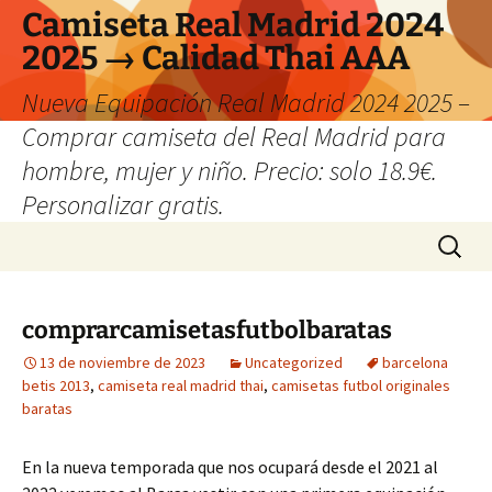
Camiseta Real Madrid 2024
2025 → Calidad Thai AAA
Nueva Equipación Real Madrid 2024 2025 –
Comprar camiseta del Real Madrid para
hombre, mujer y niño. Precio: solo 18.9€.
Personalizar gratis.
Saltar
Buscar:
al
contenido
comprarcamisetasfutbolbaratas
13 de noviembre de 2023
Uncategorized
barcelona
betis 2013
,
camiseta real madrid thai
,
camisetas futbol originales
baratas
En la nueva temporada que nos ocupará desde el 2021 al