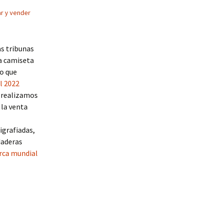
r y vender
as tribunas
a camiseta
lo que
l 2022
 realizamos
 la venta
igrafiadas,
daderas
rca mundial