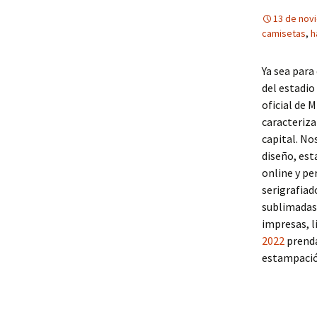
13 de nov
camisetas
,
h
Ya sea para
del estadio
oficial de 
caracteriza
capital. N
diseño, es
online y pe
serigrafiad
sublimadas
impresas, l
2022
prenda
estampación