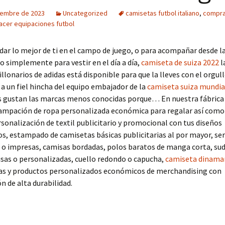
iembre de 2023
Uncategorized
camisetas futbol italiano
,
compra
acer equipaciones futbol
 dar lo mejor de ti en el campo de juego, o para acompañar desde l
 o simplemente para vestir en el día a día,
camiseta de suiza 2022
l
Millonarios de adidas está disponible para que la lleves con el orgul
 a un fiel hincha del equipo embajador de la
camiseta suiza mundia
os gustan las marcas menos conocidas porque… En nuestra fábrica
tampación de ropa personalizada económica para regalar así como
rsonalización de textil publicitario y promocional con tus diseños
os, estampado de camisetas básicas publicitarias al por mayor, ser
 o impresas, camisas bordadas, polos baratos de manga corta, su
isas o personalizadas, cuello redondo o capucha,
camiseta dinama
s y productos personalizados económicos de merchandising con
 de alta durabilidad.