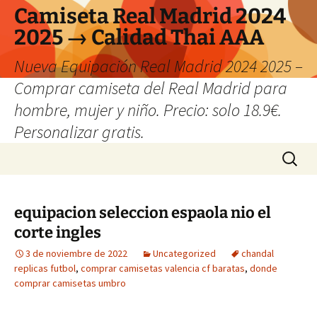
Camiseta Real Madrid 2024
2025 → Calidad Thai AAA
Nueva Equipación Real Madrid 2024 2025 –
Comprar camiseta del Real Madrid para
hombre, mujer y niño. Precio: solo 18.9€.
Personalizar gratis.
Saltar
Buscar:
al
contenido
equipacion seleccion espaola nio el
corte ingles
3 de noviembre de 2022
Uncategorized
chandal
replicas futbol
,
comprar camisetas valencia cf baratas
,
donde
comprar camisetas umbro