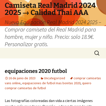
Camiseta Real Madrid 2024
2025 → Calidad Thai AAA
Nueva Equipación Real Madrid 2024 2025 –
Comprar camiseta del Real Madrid para
hombre, mujer y niño. Precio: solo 18.9€.
Personalizar gratis.
Saltar
Buscar:
al
contenido
equipaciones 2020 futbol
16 de junio de 2023
Uncategorized
comprar camisetas
vans online
,
equipaciones de futbol mas bonitas 2020
,
quiero
comprar camisetas de futbol
Las fotografías coloreadas dan vida a ciertas imágenes