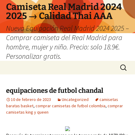
Camiseta Real Madrid 2024
2025 → Calidad Thai AAA
Nueva Equipación Real Madrid 2024 2025 –
Comprar camiseta del Real Madrid para
hombre, mujer y niño. Precio: solo 18.9€.
Personalizar gratis.
Saltar
Buscar:
al
contenido
equipaciones de futbol chandal
10 de febrero de 2023
Uncategorized
camisetas
baratas basket
,
comprar camisetas de futbol colombia
,
comprar
camisetas king y queen