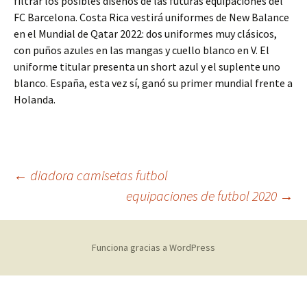
filtrar los posibles diseños de las futuras equipaciones del
FC Barcelona. Costa Rica vestirá uniformes de New Balance
en el Mundial de Qatar 2022: dos uniformes muy clásicos,
con puños azules en las mangas y cuello blanco en V. El
uniforme titular presenta un short azul y el suplente uno
blanco. España, esta vez sí, ganó su primer mundial frente a
Holanda.
Navegación
←
diadora camisetas futbol
equipaciones de futbol 2020
→
de
Funciona gracias a WordPress
entradas