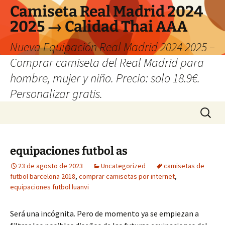
Camiseta Real Madrid 2024
2025 → Calidad Thai AAA
Nueva Equipación Real Madrid 2024 2025 –
Comprar camiseta del Real Madrid para
hombre, mujer y niño. Precio: solo 18.9€.
Personalizar gratis.
Saltar
Buscar:
al
contenido
equipaciones futbol as
23 de agosto de 2023
Uncategorized
camisetas de
futbol barcelona 2018
,
comprar camisetas por internet
,
equipaciones futbol luanvi
Será una incógnita. Pero de momento ya se empiezan a