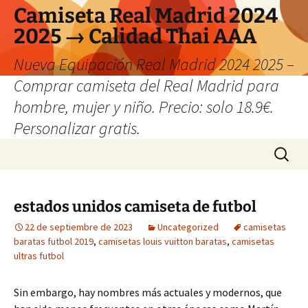
Camiseta Real Madrid 2024
2025 → Calidad Thai AAA
Nueva Equipación Real Madrid 2024 2025 –
Comprar camiseta del Real Madrid para
hombre, mujer y niño. Precio: solo 18.9€.
Personalizar gratis.
Saltar
Buscar:
al
contenido
estados unidos camiseta de futbol
22 de septiembre de 2023
Uncategorized
camisetas
baratas futbol 2019
,
camisetas louis vuitton baratas
,
camisetas
ultras futbol
Sin embargo, hay nombres más actuales y modernos, que