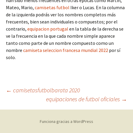
han sido menos frecuentes en otras épocas como Martín,
Mateo, Mario,
camisetas futbol
Iker o Lucas. En la columna
de la izquierda podrás ver los nombres completos más
frecuentes, bien sean individuales o compuestos; por el
contrario,
equipacion portugal
en la tabla de la derecha se
ve la frecuencia en la que cada nombre simple aparece
tanto como parte de un nombre compuesto como un
nombre
camiseta seleccion francesa mundial 2022
por sí
solo.
Navegación
←
camisetasfutbolbarata 2020
equipaciones de futbol oficiales
→
de
Funciona gracias a WordPress
entradas