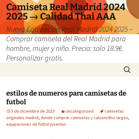
Camiseta Real Madrid 2024
2025 → Calidad Thai AAA
Nueva Equipación Real Madrid 2024 2025 –
Comprar camiseta del Real Madrid para
hombre, mujer y niño. Precio: solo 18.9€.
Personalizar gratis.
Saltar
Buscar:
al
contenido
estilos de numeros para camisetas de
futbol
5 de diciembre de 2023
Uncategorized
camisetas
originales madrid
,
donde comprar camisetas y calzoncillos largos
,
equipaciones de futbol juventus