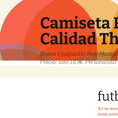
Camiseta 
Calidad T
Nueva Equipación Real Madrid 
Precio: solo 18.9€. Personalizar 
Saltar
al
contenido
fut
5 de dici
donde puedo