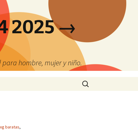
4 2025 →
 para hombre, mujer y niño.
Buscar:
xg baratas
,