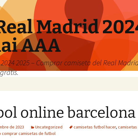
Real Madrid 202
hai AAA
2024 2025 – Comprar camiseta del Real Madrid
gratis.
bol online barcelona
embre de 2023
Uncategorized
camisetas futbol hacer
,
camisetas 
 comprar camisetas de futbol