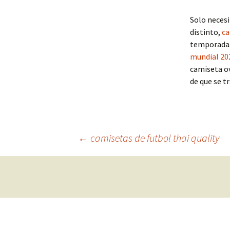
Solo neces
distinto,
ca
temporada. 
mundial 20
camiseta ov
de que se t
Navegación
←
camisetas de futbol thai quality
de
entradas