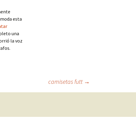
mente
e moda esta
atar
pleto una
rrió la voz
afos.
camisetas futt
→