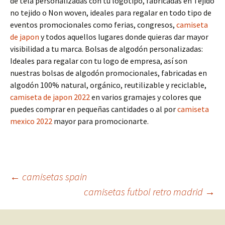
de tela personalizadas con tu logotipo, fabricadas en Tejido
no tejido o Non woven, ideales para regalar en todo tipo de
eventos promocionales como ferias, congresos,
camiseta
de japon
y todos aquellos lugares donde quieras dar mayor
visibilidad a tu marca. Bolsas de algodón personalizadas:
Ideales para regalar con tu logo de empresa, así son
nuestras bolsas de algodón promocionales, fabricadas en
algodón 100% natural, orgánico, reutilizable y reciclable,
camiseta de japon 2022
en varios gramajes y colores que
puedes comprar en pequeñas cantidades o al por
camiseta
mexico 2022
mayor para promocionarte.
Navegación
←
camisetas spain
camisetas futbol retro madrid
→
de