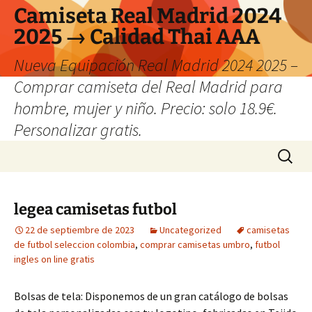
Camiseta Real Madrid 2024
2025 → Calidad Thai AAA
Nueva Equipación Real Madrid 2024 2025 –
Comprar camiseta del Real Madrid para
hombre, mujer y niño. Precio: solo 18.9€.
Personalizar gratis.
Saltar
Buscar:
al
contenido
legea camisetas futbol
22 de septiembre de 2023
Uncategorized
camisetas
de futbol seleccion colombia
,
comprar camisetas umbro
,
futbol
ingles on line gratis
Bolsas de tela: Disponemos de un gran catálogo de bolsas