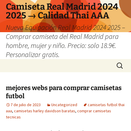
Camiseta Real Madrid 2024
2025 → Calidad Thai AAA
Nueva Equipación Real Madrid 2024 2025 –
Comprar camiseta del Real Madrid para
hombre, mujer y niño. Precio: solo 18.9€.
Personalizar gratis.
Saltar
Buscar:
al
contenido
mejores webs para comprar camisetas
futbol
7 de julio de 2023
Uncategorized
camisetas futbol thai
aaa
,
camisetas harley davidson baratas
,
comprar camisetas
tecnicas