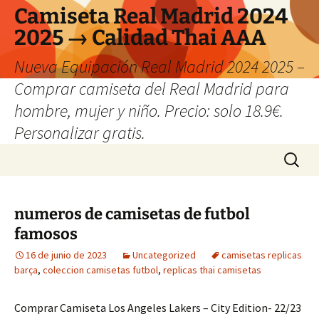
Camiseta Real Madrid 2024
2025 → Calidad Thai AAA
Nueva Equipación Real Madrid 2024 2025 –
Comprar camiseta del Real Madrid para
hombre, mujer y niño. Precio: solo 18.9€.
Personalizar gratis.
Saltar
Buscar:
al
contenido
numeros de camisetas de futbol
famosos
16 de junio de 2023
Uncategorized
camisetas replicas
barça
,
coleccion camisetas futbol
,
replicas thai camisetas
Comprar Camiseta Los Angeles Lakers – City Edition- 22/23