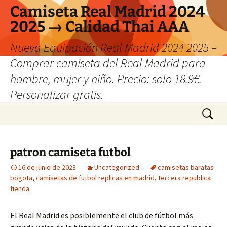
Camiseta Real Madrid 2024
2025 → Calidad Thai AAA
Nueva Equipación Real Madrid 2024 2025 –
Comprar camiseta del Real Madrid para
hombre, mujer y niño. Precio: solo 18.9€.
Personalizar gratis.
Saltar
Buscar:
al
contenido
patron camiseta futbol
16 de junio de 2023
Uncategorized
camisetas baratas
bogota
,
camisetas de futbol replicas en madrid
,
tercera republica
tienda
El Real Madrid es posiblemente el club de fútbol más