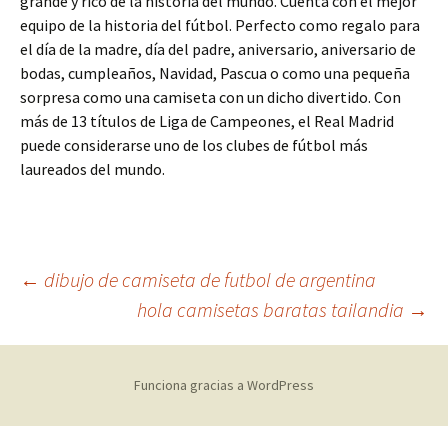
grande y rico de la historia del mundo. Cuenta con el mejor
equipo de la historia del fútbol. Perfecto como regalo para
el día de la madre, día del padre, aniversario, aniversario de
bodas, cumpleaños, Navidad, Pascua o como una pequeña
sorpresa como una camiseta con un dicho divertido. Con
más de 13 títulos de Liga de Campeones, el Real Madrid
puede considerarse uno de los clubes de fútbol más
laureados del mundo.
Navegación
←
dibujo de camiseta de futbol de argentina
hola camisetas baratas tailandia
→
de
Funciona gracias a WordPress
entradas