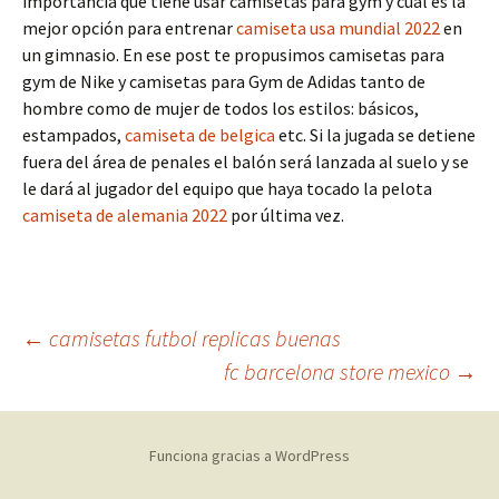
importancia que tiene usar camisetas para gym y cuál es la
mejor opción para entrenar
camiseta usa mundial 2022
en
un gimnasio. En ese post te propusimos camisetas para
gym de Nike y camisetas para Gym de Adidas tanto de
hombre como de mujer de todos los estilos: básicos,
estampados,
camiseta de belgica
etc. Si la jugada se detiene
fuera del área de penales el balón será lanzada al suelo y se
le dará al jugador del equipo que haya tocado la pelota
camiseta de alemania 2022
por última vez.
Navegación
←
camisetas futbol replicas buenas
fc barcelona store mexico
→
de
Funciona gracias a WordPress
entradas