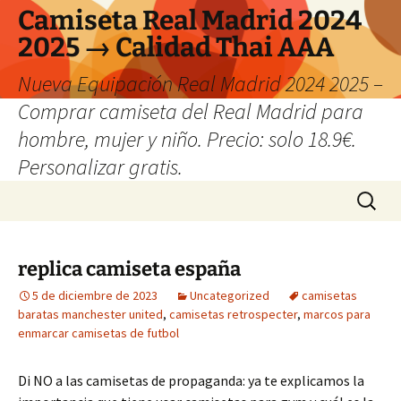
Camiseta Real Madrid 2024
2025 → Calidad Thai AAA
Nueva Equipación Real Madrid 2024 2025 –
Comprar camiseta del Real Madrid para
hombre, mujer y niño. Precio: solo 18.9€.
Personalizar gratis.
Saltar
Buscar:
al
contenido
replica camiseta españa
5 de diciembre de 2023
Uncategorized
camisetas
baratas manchester united
,
camisetas retrospecter
,
marcos para
enmarcar camisetas de futbol
Di NO a las camisetas de propaganda: ya te explicamos la