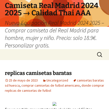
Camiseta Real Madrid 2024
2025 → Calidad Thai AAA
Nueva Equipación Real Madrid 2024 2025 –
Comprar camiseta del Real Madrid para
hombre, mujer y niño. Precio: solo 18.9€.
Personalizar gratis.
Saltar
Buscar:
al
contenido
replicas camisetas baratas
25 de mayo de 2023
Uncategorized
camisetas baratas
sd huesca
,
comprar camisetas de futbol americano
,
donde comprar
replicas de camisetas de futbol