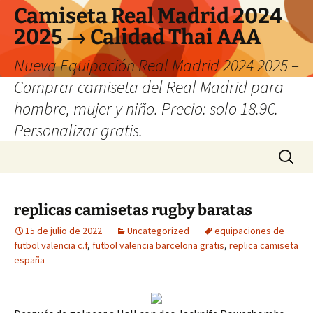
Camiseta Real Madrid 2024
2025 → Calidad Thai AAA
Nueva Equipación Real Madrid 2024 2025 –
Comprar camiseta del Real Madrid para
hombre, mujer y niño. Precio: solo 18.9€.
Personalizar gratis.
Saltar
Buscar:
al
contenido
replicas camisetas rugby baratas
15 de julio de 2022
Uncategorized
equipaciones de
futbol valencia c.f
,
futbol valencia barcelona gratis
,
replica camiseta
españa