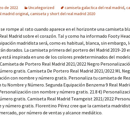
zo de 2022
Uncategorized
camiseta galactica del real madrid
,
c
l madrid original
,
camiseta y short del real madrid 2020
se rompe al rato cuando aparece en el horizonte una camiseta bl
Real Madrid sobre el corazón. Tal y como ha informado Footy Head
ipación madridista será, como es habitual, blanca, sin embargo, l
rán dorados. La camiseta primera del portero del Madrid 2019-20 e
y está inspirada en uno de los colores predeterminados del model
Camiseta de Portero Real Madrid 2021/2022 Negro Personalizaci
úmero gratis. Camiseta De Portero Real Madrid 2021/2022 ML Ne
ción con nombre y número gratis. Personaliza tu camiseta de Rea
n tu Nombre y Número. Segunda Equipación Benzema 9 Real Madri
ersonalización con nombre y número gratis. 21.8 €) Personalizac
úmero gratis. Camiseta Real Madrid Teamgeist 2021/2022 Persona
y número gratis. Florentino Pérez cree que la camiseta madridist
 mercado, por número de ventas y alcance mediático.