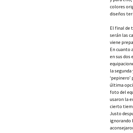
colores ori
diseños ter
El final de
serán las c
viene prepa
En cuanto a
en sus dos 
equipacione
la segunda 
‘pepinero’ 
última opci
foto del eq
usaron la e
cierto tiem
Justo despu
ignorando l
aconsejaron