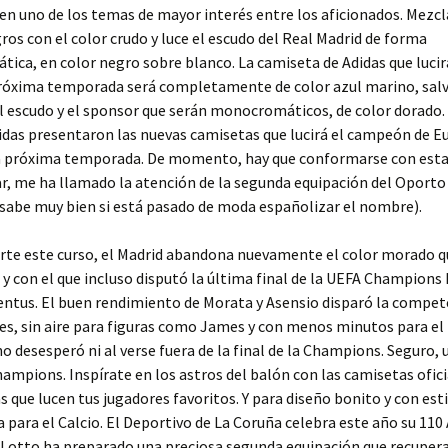
en uno de los temas de mayor interés entre los aficionados. Mezcl
ros con el color crudo y luce el escudo del Real Madrid de forma
ca, en color negro sobre blanco. La camiseta de Adidas que lucir
próxima temporada será completamente de color azul marino, salv
l escudo y el sponsor que serán monocromáticos, de color dorado. 
idas presentaron las nuevas camisetas que lucirá el campeón de E
a próxima temporada. De momento, hay que conformarse con esta
r, me ha llamado la atención de la segunda equipación del Oporto
sabe muy bien si está pasado de moda españolizar el nombre).
rte este curso, el Madrid abandona nuevamente el color morado qu
y con el que incluso disputó la última final de la UEFA Champions
entus. El buen rendimiento de Morata y Asensio disparó la compet
es, sin aire para figuras como James y con menos minutos para el
no desesperó ni al verse fuera de la final de la Champions. Seguro, 
hampions. Inspírate en los astros del balón con las camisetas ofici
as que lucen tus jugadores favoritos. Y para diseño bonito y con esti
 para el Calcio. El Deportivo de La Coruña celebra este año su 110
, Lotto ha preparado una preciosa segunda equipación que recupera