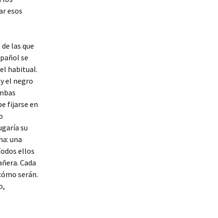
ar esos
 de las que
spañol se
el habitual.
y el negro
ambas
e fijarse en
o
ugaría su
ma: una
Todos ellos
añera. Cada
 cómo serán.
o,