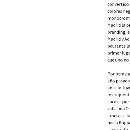
convertido 
colores neg
monocromáti
Madrid la 
branding, e
Madrid y Ad
pdurante l
primer luga
que uno no 
Por otra pa
año pasado 
ante la Juv
los suplent
Lucas, que 
valía una C
exactas a l
hacía Kappa
y para ello