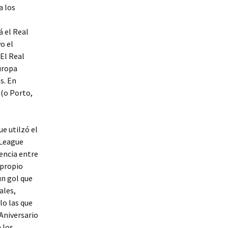
a los
á el Real
o el
El Real
uropa
s. En
 (o Porto,
e utilzó el
 League
encia entre
 propio
un gol que
ales,
lo las que
 Aniversario
 los