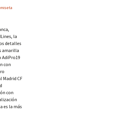
amiseta
anca,
Lines, la
os detalles
s amarilla
o AdiPro19
ón con
gro
l Madrid CF
d
ión con
lización
a es la más