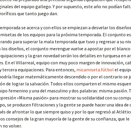
ginales del equipo gallego. Y por supuesto, este año no podían falt
roríficos que tanto juego dan.
 temporada se acerca y con ellos se empiezan a desvelar los diseños
amisetas de los equipos para la próxima temporada. El conjunto e
rando para superar la mala temporada que tuvo y regresar a su niv
 los diseños, el conjunto merengue vuelve a apostar por el blanco 
equipaciones y la gran novedad serán los detalles en turquesa en 
s. En el Villarreal, equipo con muy poco margen de innovación, cab
y tercera equipaciones. Para entonces,
micamiseta.fútbol
el equip
podría llegar matemáticamente descendido o por el contrario se j
ón de lograr la salvación. Todos ellos comparten el mismo esque
uipo femenino y una del masculino y dos palabras: misma pasión. 
xpresión «Misma pasión» para mostrar su solidaridad con su comp
po, se producen filtraciones y la gente se puede hacer una idea de
és de afrontar lo que siempre quiso y por lo que regresó al Atlétic
os consejos de la gran mayoría de la gente de su confianza, que le
 no volver.