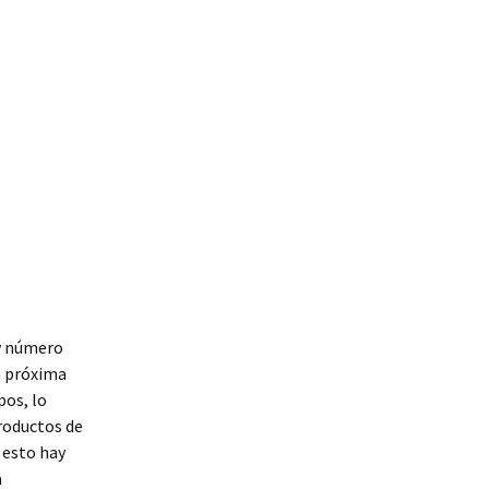
y número
la próxima
pos, lo
roductos de
A esto hay
a