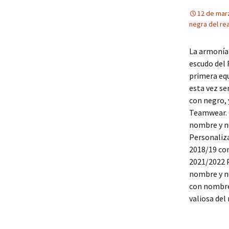
12 de mar
negra del rea
La armonía 
escudo del 
primera equ
esta vez se
con negro, 
Teamwear. 
nombre y n
Personaliza
2018/19 co
2021/2022 P
nombre y n
con nombre 
valiosa del