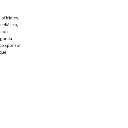
 oficiales.
ediática,
club
segunda
ico sponsor
 que