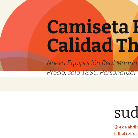
Camiseta 
Calidad T
Nueva Equipación Real Madrid 
Precio: solo 18.9€. Personalizar 
Saltar
al
contenido
sud
4 de abril
futbol retro