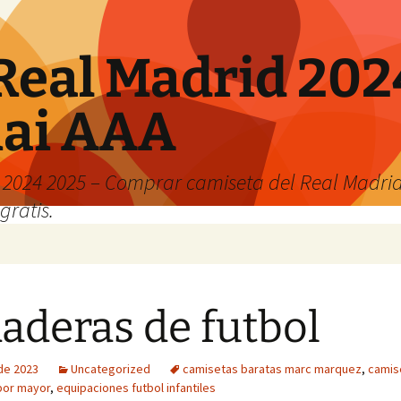
Real Madrid 202
hai AAA
2024 2025 – Comprar camiseta del Real Madrid
gratis.
aderas de futbol
 de 2023
Uncategorized
camisetas baratas marc marquez
,
camis
 por mayor
,
equipaciones futbol infantiles