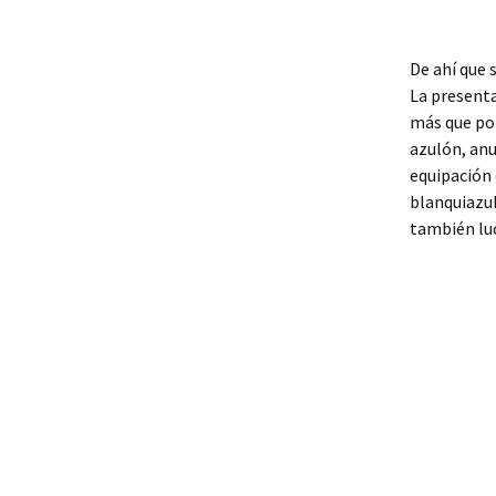
De ahí que 
La presenta
más que por
azulón, anu
equipación 
blanquiazu
también luc