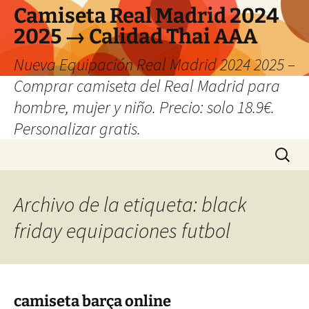
Camiseta Real Madrid 2024
2025 → Calidad Thai AAA
Nueva Equipación Real Madrid 2024 2025 –
Comprar camiseta del Real Madrid para
hombre, mujer y niño. Precio: solo 18.9€.
Personalizar gratis.
Saltar
Buscar:
al
contenido
Archivo de la etiqueta: black
friday equipaciones futbol
camiseta barça online