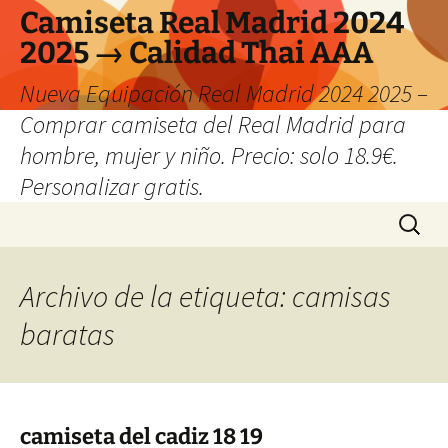
Camiseta Real Madrid 2024
2025 → Calidad Thai AAA
Nueva Equipación Real Madrid 2024 2025 –
Comprar camiseta del Real Madrid para
hombre, mujer y niño. Precio: solo 18.9€.
Personalizar gratis.
Saltar
Buscar:
al
contenido
Archivo de la etiqueta: camisas
baratas
camiseta del cadiz 18 19