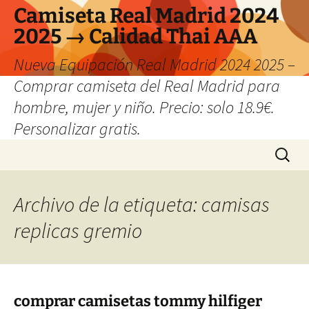
Camiseta Real Madrid 2024
2025 → Calidad Thai AAA
Nueva Equipación Real Madrid 2024 2025 –
Comprar camiseta del Real Madrid para
hombre, mujer y niño. Precio: solo 18.9€.
Personalizar gratis.
Saltar
Buscar:
al
contenido
Archivo de la etiqueta: camisas
replicas gremio
comprar camisetas tommy hilfiger