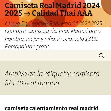
Camiseta Real Madrid 2024
2025 → Calidad Thai AAA
Nueva Equipación Real Madrid 2024 2025 –
Comprar camiseta del Real Madrid para
hombre, mujer y niño. Precio: solo 18.9€.
Personalizar gratis.
Saltar
Buscar:
al
contenido
Archivo de la etiqueta: camiseta
fifa 19 real madrid
camiseta calentamiento real madrid