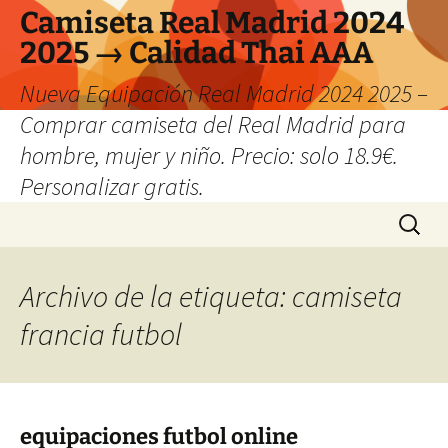
Camiseta Real Madrid 2024
2025 → Calidad Thai AAA
Nueva Equipación Real Madrid 2024 2025 –
Comprar camiseta del Real Madrid para
hombre, mujer y niño. Precio: solo 18.9€.
Personalizar gratis.
Saltar
Buscar:
al
contenido
Archivo de la etiqueta: camiseta
francia futbol
equipaciones futbol online