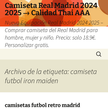
Camiseta Real Madrid 2024
2025 → Calidad Thai AAA
Nueva Equipación Real Madrid 2024 2025 –
Comprar camiseta del Real Madrid para
hombre, mujer y niño. Precio: solo 18.9€.
Personalizar gratis.
Saltar
Buscar:
al
contenido
Archivo de la etiqueta: camiseta
futbol iron maiden
camisetas futbol retro madrid