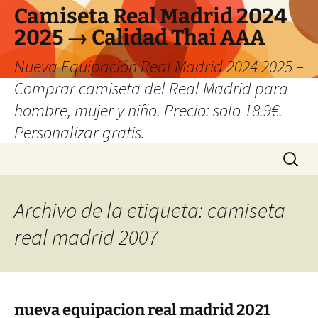
Camiseta Real Madrid 2024
2025 → Calidad Thai AAA
Nueva Equipación Real Madrid 2024 2025 –
Comprar camiseta del Real Madrid para
hombre, mujer y niño. Precio: solo 18.9€.
Personalizar gratis.
Saltar
Buscar:
al
contenido
Archivo de la etiqueta: camiseta
real madrid 2007
nueva equipacion real madrid 2021