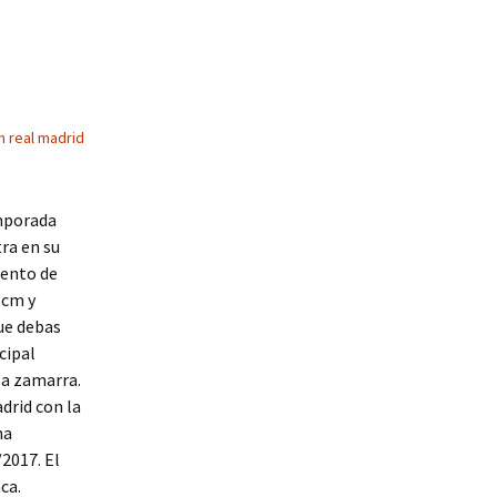
n real madrid
emporada
ra en su
iento de
3cm y
que debas
cipal
la zamarra.
drid con la
ha
2017. El
ca.