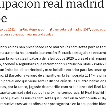
ipacion real madrid
be
zo de 2022
Uncategorized
camiseta real madrid 2017
,
equipacio
tercera equipacion real madrid adidas
rid y Adidas han presentado este martes las camisetas para la t
una ausencia ha llamado la atención. El crack portugués se encuent
ugar la ronda clasificatoria de la Eurocopa 2020 y, tras el entrenam
, atendió a seguidores que reclamaban su atención. Mide 24x40x2
un único bolsillo principal y otro bolsillo exterior para las cosas 
o. El Barcelona ya jugó de amarillo en la temporada 2014 y la prin
n para el año que viene será la disposición de las cuatro barras en 
nas, por la tanto, jugarán de amarillo contra el blanco del Real Ma
 cuarta camiseta del equipo la próxima temporada. El Real Madrid 
este jueves las nuevas camisetas que lucirá en la temporada 2016/
ra vuelve tras varios años a ser protagonista en la equipación blan