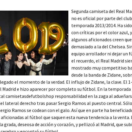
Segunda camiseta del Real Ma
no es oficial por parte del club
temporada 2013/2014. Ha sido
con críticas por el color azul, 
algunos aficionados creen que
demasiado a la del Chelsea. Si
equipo arrollador ni dejar un 
el recuerdo, el Real Madrid si
mostrado muy competitivo baj
desde la banda de Zidane, sob
legado el momento de la verdad. El influjo de Zidane, la clave. El 1
 Madrid e hizo aparecer por completo su fútbol. En la temporada
tal camisetasdefutbolshop responsabilidad en la zaga al adueñars
l lateral derecho tras pasar Sergio Ramos al puesto central. Sólo
ergio Ramos se codean con el galo. Así que en parte ha beneficia
 aficionadas al fútbol que saquen esta nueva tendencia a la venta. 
la grada, deseosa de acción y corazón, y pellizcó al Madrid, que sub
cerebro y encontró su fútbol.