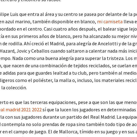
ilipe Luis que entra al área y su centro se pasea por delante de la p
en azul marino, también disponible en blanco,
mi camiseta
lleva 
bordado en el centro. Casi cuatro años después, el balear sigue lej
a en sus primeros años de blanco, pero ha alcanzado su mejor nive
 de rodilla. Ahí creció el Madrid, para alegría de Ancelotti y de la g
Hazard, Jovic y Ceballos cuando saltaron a calentar nada más inici
mpo. Nada como una buena alegría para superar la tristeza. Los 
 que nacen de una combinación de tejidos reciclados, se cuelan en
e adidas para que guardes lealtad a tu club, pero también al medi
 ligeros como el poliéster, la malla o, incluso, los materiales recic
 la colección.
ierto es que las terceras equipaciones, pese a que son las que meno
eal madrid 2021 2022
sí que la lucen los jugadores en determinadas
la con sus jugadores durante un partido del Real Madrid. La equipa
 contempla no solo prendas de ropa sino también todo tipo de ac
r en el campo de juego. El de Mallorca, tímido en su juego y en sus