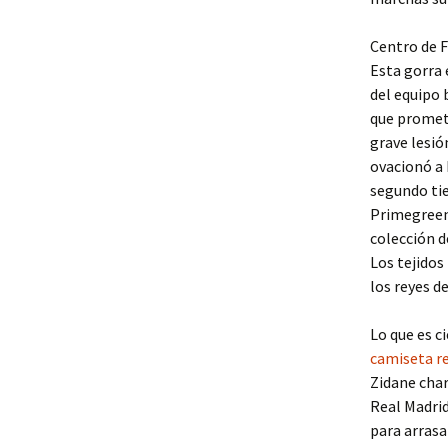
Centro de F
Esta gorra 
del equipo 
que prometí
grave lesión
ovacionó a 
segundo tie
Primegreen,
colección d
Los tejidos
los reyes de
Lo que es c
camiseta r
Zidane char
Real Madrid
para arrasa