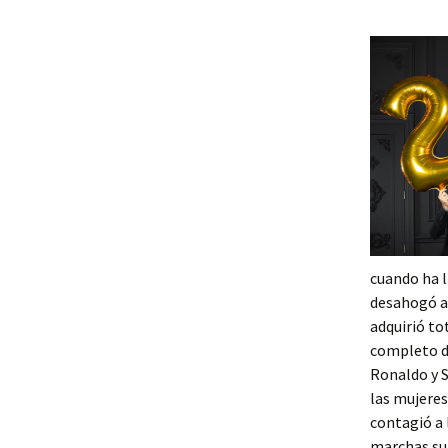
cuando ha l
desahogó al
adquirió to
completo de
Ronaldo y S
las mujeres
contagió a 
marchas su 