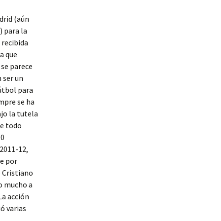
drid (aún
) para la
 recibida
ya que
 se parece
n ser un
fútbol para
empre se ha
o la tutela
re todo
-0
 2011-12,
e por
 Cristiano
do mucho a
La acción
ió varias