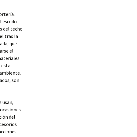
ortería.
el escudo
os del techo
l tras la
rada, que
arse el
materiales
 esta
oambiente.
lados, son
s usan,
 ocasiones.
ción del
cesorios
 acciones