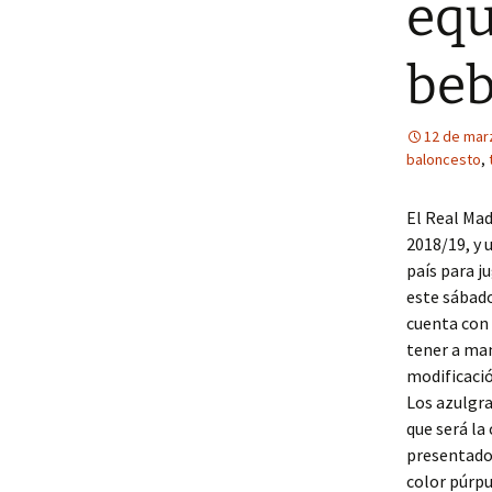
equ
be
12 de mar
baloncesto
,
El Real Mad
2018/19, y 
país para j
este sábado
cuenta con 
tener a man
modificació
Los azulgra
que será la
presentado 
color púrpu