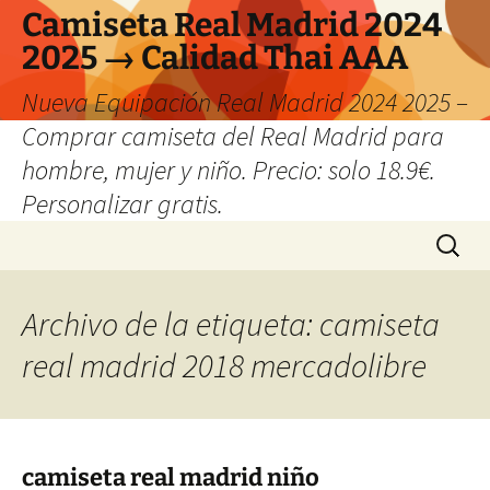
Camiseta Real Madrid 2024
2025 → Calidad Thai AAA
Nueva Equipación Real Madrid 2024 2025 –
Comprar camiseta del Real Madrid para
hombre, mujer y niño. Precio: solo 18.9€.
Personalizar gratis.
Saltar
Buscar:
al
contenido
Archivo de la etiqueta: camiseta
real madrid 2018 mercadolibre
camiseta real madrid niño