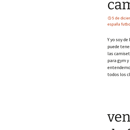
cam
5 de dici
españa futbol
Y yo soy de
puede tene
las camiset
para gym y 
entendemos 
todos los c
ven