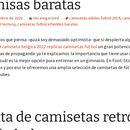
isas baratas
embre de 2023
Uncategorized
camisetas adidas futbol 2019
,
cam
 historia
,
camisetas futbol infantiles baratas
 los que piensa -quizá soy demasiado optimista- que si despierta al
r
camiseta belgica 2022
replicas camisetas futbol
un gran potencia
as de propaganda: ya te explicamos la importancia que tiene usar
cuál es la mejor opción para entrenar en un gimnasio. En Foot-Sto
y por eso le ofrecemos una amplia selección de camisetas de fút
lubes.
ta de camisetas retr