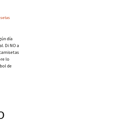
isetas
gún día
l. Di NO a
 camisetas
re lo
bol de
o