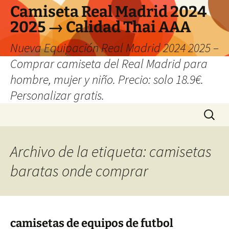
Camiseta Real Madrid 2024
2025 → Calidad Thai AAA
Nueva Equipación Real Madrid 2024 2025 –
Comprar camiseta del Real Madrid para
hombre, mujer y niño. Precio: solo 18.9€.
Personalizar gratis.
Saltar
Buscar:
al
contenido
Archivo de la etiqueta: camisetas
baratas onde comprar
camisetas de equipos de futbol