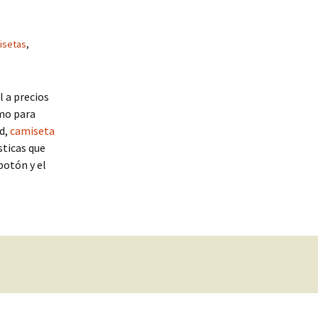
isetas
,
 a precios
mo para
ad,
camiseta
sticas que
botón y el