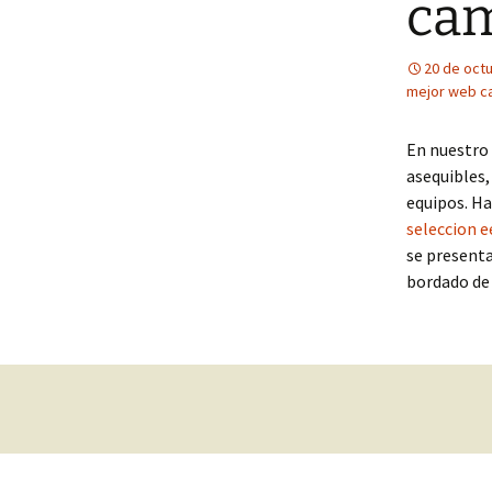
cam
20 de oct
mejor web ca
En nuestro 
asequibles
equipos. Ha
seleccion e
se presenta
bordado de 