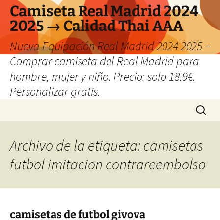
Camiseta Real Madrid 2024
2025 → Calidad Thai AAA
Nueva Equipación Real Madrid 2024 2025 –
Comprar camiseta del Real Madrid para
hombre, mujer y niño. Precio: solo 18.9€.
Personalizar gratis.
Saltar
Buscar:
al
contenido
Archivo de la etiqueta: camisetas
futbol imitacion contrareembolso
camisetas de futbol givova