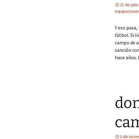
31 de juli
equipaciones
Y eso pasa,
fútbol. Si 
campo de al
sanción com
hace años. 
don
cam
3 de novi