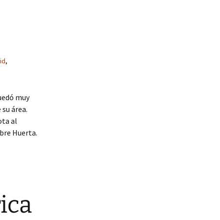
id
,
 quedó muy
 su área.
ota al
obre Huerta.
ica