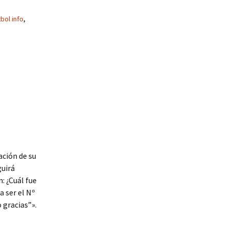
bol info
,
ación de su
guirá
: ¿Cuál fue
 ser el Nº
 gracias”».