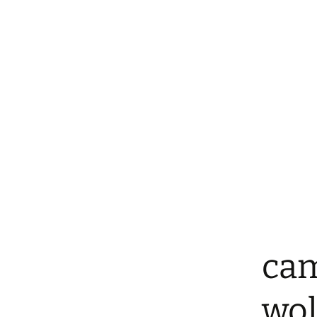
cam
wol