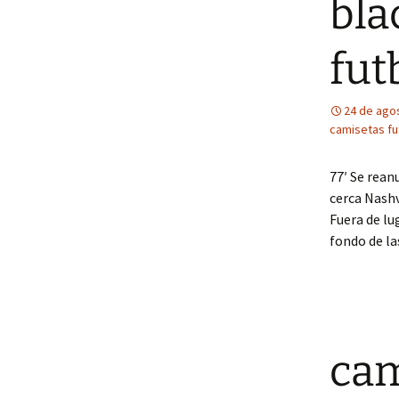
bla
fut
24 de ago
camisetas fu
77′ Se rean
cerca Nashv
Fuera de lu
fondo de la
cam