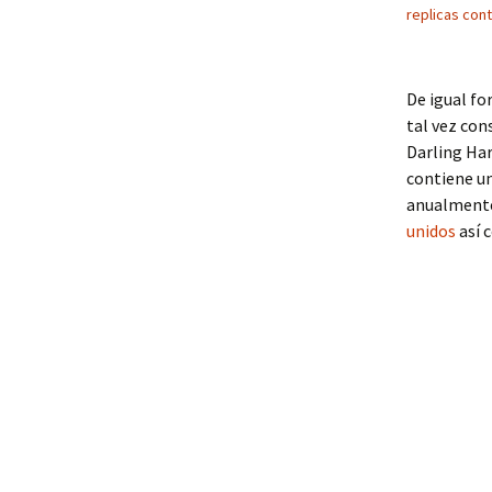
replicas con
De igual f
tal vez con
Darling Har
contiene un
anualmente.
unidos
así 