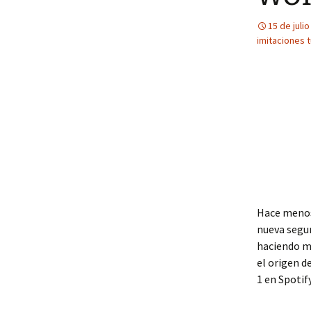
15 de juli
imitaciones t
Hace menos 
nueva segun
haciendo mu
el origen d
1 en Spotif