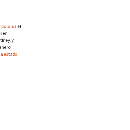
 polonia
el
i en
dney, y
 enero
a estado