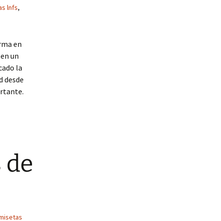
s lnfs
,
orma en
 en un
cado la
d desde
rtante.
 de
misetas