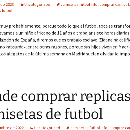
o de 2023
Uncategorized
camisetas futbol info
,
comprar camiseta
 futbol
 muy probablemente, porque todo lo que el fútbol toca se transf
llevamos a un niño africano de 11 años a trabajar siete horas diarias
godón de España, diremos que es trabajo esclavo. Zidane ha califi
o «absurda», entre otras razones, porque sus hijos viven en Madri
Los alegatos de la última semana en Madrid suelen olvidar lo impo
de comprar replicas
isetas de futbol
embre de 2022
Uncategorized
camisetas futbol info
,
comprar ca