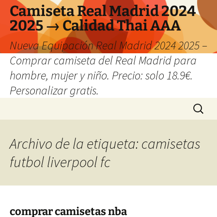
Camiseta Real Madrid 2024
2025 → Calidad Thai AAA
Nueva Equipación Real Madrid 2024 2025 –
Comprar camiseta del Real Madrid para
hombre, mujer y niño. Precio: solo 18.9€.
Personalizar gratis.
Saltar
Buscar:
al
contenido
Archivo de la etiqueta: camisetas
futbol liverpool fc
comprar camisetas nba