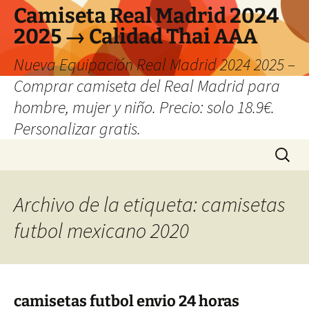
Camiseta Real Madrid 2024
2025 → Calidad Thai AAA
Nueva Equipación Real Madrid 2024 2025 –
Comprar camiseta del Real Madrid para
hombre, mujer y niño. Precio: solo 18.9€.
Personalizar gratis.
Saltar
Buscar:
al
contenido
Archivo de la etiqueta: camisetas
futbol mexicano 2020
camisetas futbol envio 24 horas