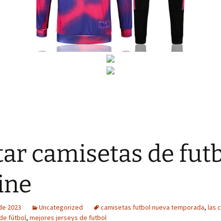
tar camisetas de fut
ine
 de 2023
Uncategorized
camisetas futbol nueva temporada
,
las 
de fútbol
,
mejores jerseys de futbol