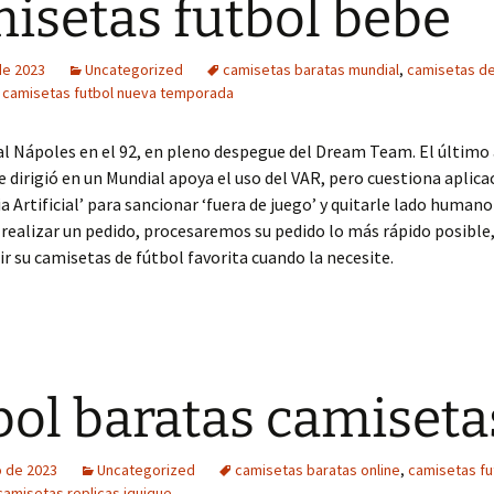
isetas futbol bebe
 de 2023
Uncategorized
camisetas baratas mundial
,
camisetas de
,
camisetas futbol nueva temporada
 al Nápoles en el 92, en pleno despegue del Dream Team. El último
 dirigió en un Mundial apoya el uso del VAR, pero cuestiona aplica
a Artificial’ para sancionar ‘fuera de juego’ y quitarle lado humano
realizar un pedido, procesaremos su pedido lo más rápido posible,
ir su camisetas de fútbol favorita cuando la necesite.
bol baratas camiseta
o de 2023
Uncategorized
camisetas baratas online
,
camisetas fu
camisetas replicas iquique