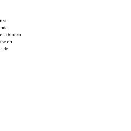
ón se
unda
seta blanca
irse en
s de