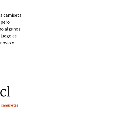
 la camiseta
 pero
mo algunos
 juego es
 novio o
cl
,
camisetas