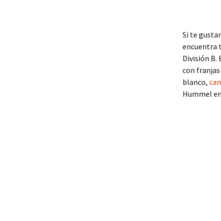
Si te gustan
encuentra t
División B.
con franjas
blanco,
cam
Hummel en 