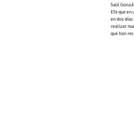
Saúl Gonzál
Efe que en 
en dos días 
realizar nu
que han rec