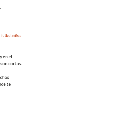
i
 futbol niños
y en el
 son cortas.
uchos
nde te