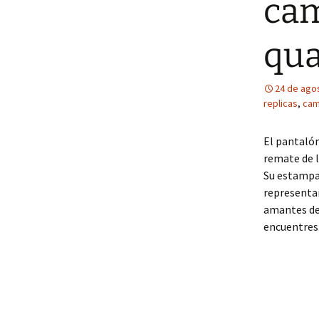
cam
qua
24 de ago
replicas
,
cam
El pantalón
remate de l
Su estampad
representan
amantes del
encuentres