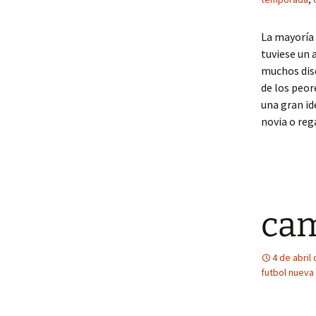
La mayoría 
tuviese un 
muchos dis
de los peor
una gran id
novia o reg
cam
4 de abril
futbol nuev