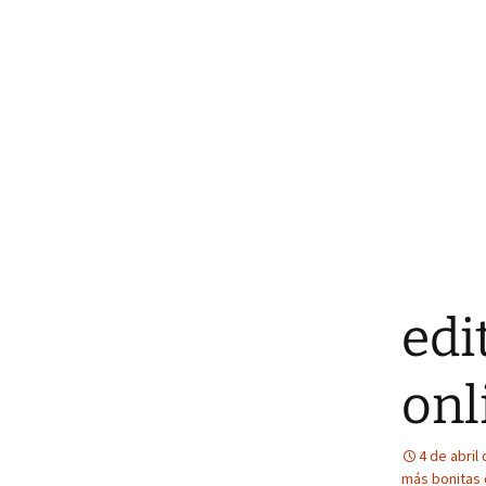
edi
onl
4 de abril
más bonitas 