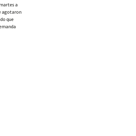
 martes a
se agotaron
ido que
 demanda