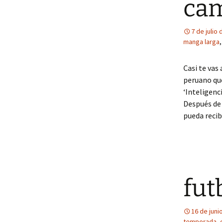
cam
7 de julio
manga larga
Casi te vas
peruano que
‘Inteligenci
Después de 
pueda recib
fut
16 de juni
temporada
,