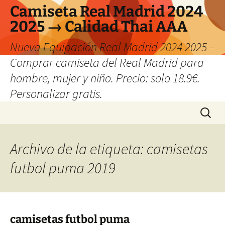
Camiseta Real Madrid 2024
2025 → Calidad Thai AAA
Nueva Equipación Real Madrid 2024 2025 –
Comprar camiseta del Real Madrid para
hombre, mujer y niño. Precio: solo 18.9€.
Personalizar gratis.
Saltar
Buscar:
al
contenido
Archivo de la etiqueta: camisetas
futbol puma 2019
camisetas futbol puma