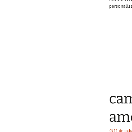
personaliza
cam
ame
11 de oct