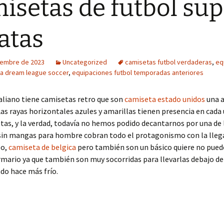
isetas de futbol su
atas
iembre de 2023
Uncategorized
camisetas futbol verdaderas
,
eq
ra dream league soccer
,
equipaciones futbol temporadas anteriores
taliano tiene camisetas retro que son
camiseta estado unidos
una a
Las rayas horizontales azules y amarillas tienen presencia en cada 
tas, y la verdad, todavía no hemos podido decantarnos por una de l
sin mangas para hombre cobran todo el protagonismo con la lleg
po,
camiseta de belgica
pero también son un básico quiere no puede
rmario ya que también son muy socorridas para llevarlas debajo de
ndo hace más frío.