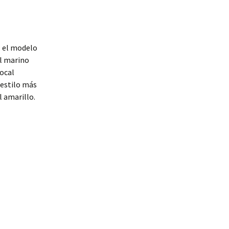
: el modelo
ul marino
local
 estilo más
l amarillo.