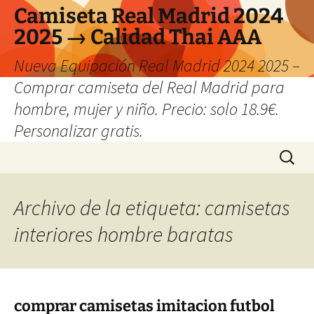
Camiseta Real Madrid 2024
2025 → Calidad Thai AAA
Nueva Equipación Real Madrid 2024 2025 –
Comprar camiseta del Real Madrid para
hombre, mujer y niño. Precio: solo 18.9€.
Personalizar gratis.
Saltar
Buscar:
al
contenido
Archivo de la etiqueta: camisetas
interiores hombre baratas
comprar camisetas imitacion futbol