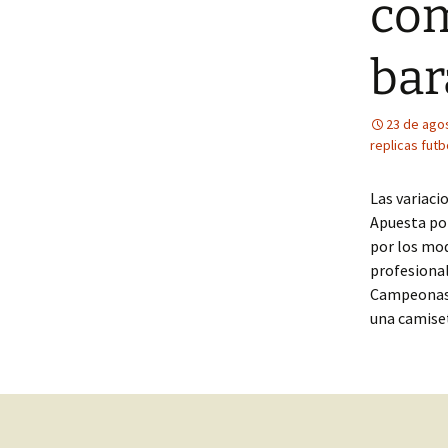
com
bar
23 de ago
replicas futb
Las variaci
Apuesta po
por los mod
profesional
Campeonas o
una camiset