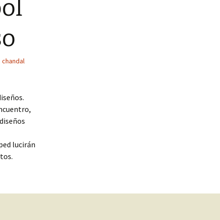
ol
so
,
chandal
diseños.
ncuentro,
 diseños
ped lucirán
tos.