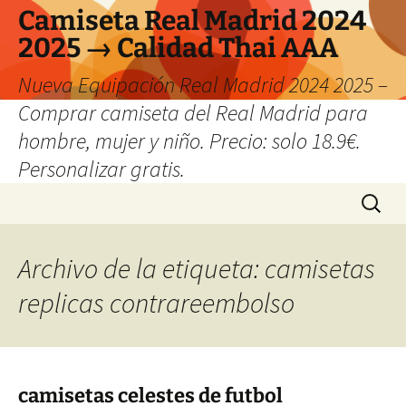
Camiseta Real Madrid 2024
2025 → Calidad Thai AAA
Nueva Equipación Real Madrid 2024 2025 –
Comprar camiseta del Real Madrid para
hombre, mujer y niño. Precio: solo 18.9€.
Personalizar gratis.
Saltar
Buscar:
al
contenido
Archivo de la etiqueta: camisetas
replicas contrareembolso
camisetas celestes de futbol