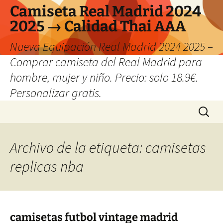
Camiseta Real Madrid 2024
2025 → Calidad Thai AAA
Nueva Equipación Real Madrid 2024 2025 –
Comprar camiseta del Real Madrid para
hombre, mujer y niño. Precio: solo 18.9€.
Personalizar gratis.
Saltar
Buscar:
al
contenido
Archivo de la etiqueta: camisetas
replicas nba
camisetas futbol vintage madrid