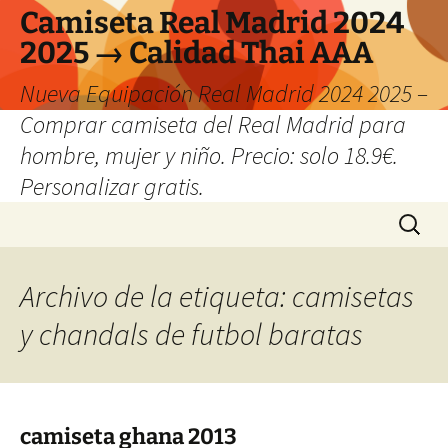
Camiseta Real Madrid 2024
2025 → Calidad Thai AAA
Nueva Equipación Real Madrid 2024 2025 –
Comprar camiseta del Real Madrid para
hombre, mujer y niño. Precio: solo 18.9€.
Personalizar gratis.
Saltar
Buscar:
al
contenido
Archivo de la etiqueta: camisetas
y chandals de futbol baratas
camiseta ghana 2013